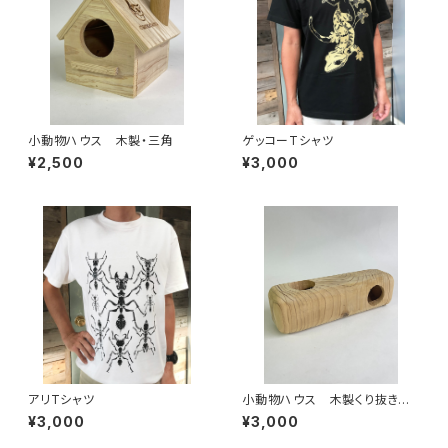
小動物ハウス 木製・三角
ゲッコーTシャツ
¥2,500
¥3,000
アリTシャツ
小動物ハウス 木製くり抜き
（大）
¥3,000
¥3,000