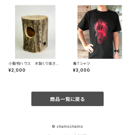
小動物ハウス 木製くり抜き
毒Tシャツ
（小）
¥2,000
¥3,000
商品一覧に戻る
© chamochamo